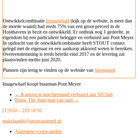
Ontwikkelcombinatie
Imagewharf
(kijk op de website, is meer dan
de moeite waard) had reeds 75% van een groot perceel in de
Houthavens in bezit en ontwikkeld. Er ontbrak nog 1 gedeelte, in
eigendom bij een particuliere belegger en verhuurd aan Pont Meyer.
In opdracht van de ontwikkelcombinatie heeft STOUT contact
gelegd met de eigenaar en een aankoop akkoord weten te bereiken.
Overeenstemming is reeds bereikt eind 2017 en de levering zal
plaatsvinden medio juni 2020.
Plannen zijn terug te vinden op de website van
Steengoed
Imagewharf koopt buurman Pont Meyer
←
Kantoor in grachtenpand verhuurd aan SEOlab
Bouw The Joan gaat van start
→
[T] 020 – 223 18 92
makelaardij@stoutvastgoed.nl
Algemene voorwaarden