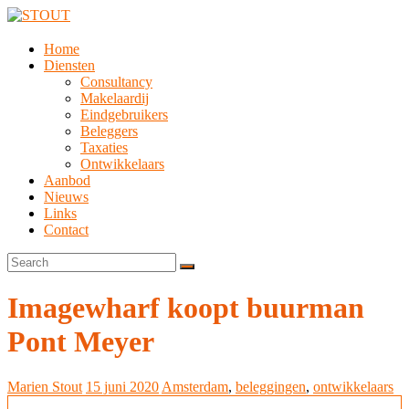
Home
Diensten
Consultancy
Makelaardij
Eindgebruikers
Beleggers
Taxaties
Ontwikkelaars
Aanbod
Nieuws
Links
Contact
Imagewharf koopt buurman
Pont Meyer
Marien Stout
15 juni 2020
Amsterdam
,
beleggingen
,
ontwikkelaars