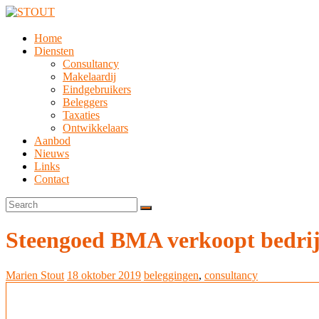
Home
Diensten
Consultancy
Makelaardij
Eindgebruikers
Beleggers
Taxaties
Ontwikkelaars
Aanbod
Nieuws
Links
Contact
Steengoed BMA verkoopt bedri
Marien Stout
18 oktober 2019
beleggingen
,
consultancy